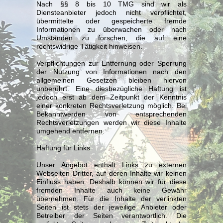
Nach §§ 8 bis 10 TMG sind wir als
Diensteanbieter jedoch nicht verpflichtet,
übermittelte oder gespeicherte fremde
Informationen zu überwachen oder nach
Umständen zu forschen, die auf eine
rechtswidrige Tätigkeit hinweisen.
Verpflichtungen zur Entfernung oder Sperrung
der Nutzung von Informationen nach den
allgemeinen Gesetzen bleiben hiervon
unberührt. Eine diesbezügliche Haftung ist
jedoch erst ab dem Zeitpunkt der Kenntnis
einer konkreten Rechtsverletzung möglich. Bei
Bekanntwerden von entsprechenden
Rechtsverletzungen werden wir diese Inhalte
umgehend entfernen.
Haftung für Links
Unser Angebot enthält Links zu externen
Webseiten Dritter, auf deren Inhalte wir keinen
Einfluss haben. Deshalb können wir für diese
fremden Inhalte auch keine Gewähr
übernehmen. Für die Inhalte der verlinkten
Seiten ist stets der jeweilige Anbieter oder
Betreiber der Seiten verantwortlich. Die